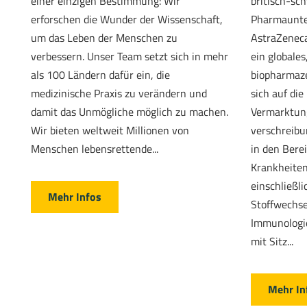
einer einzigen Bestimmung: Wir
britisch-sc
erforschen die Wunder der Wissenschaft,
Pharmaunte
um das Leben der Menschen zu
AstraZeneca
verbessern. Unser Team setzt sich in mehr
ein globales
als 100 Ländern dafür ein, die
biopharmaz
medizinische Praxis zu verändern und
sich auf di
damit das Unmögliche möglich zu machen.
Vermarktun
Wir bieten weltweit Millionen von
verschreibu
Menschen lebensrettende...
in den Bere
Krankheiten
einschließli
Mehr Infos
Stoffwechs
Immunologie
mit Sitz...
Mehr In