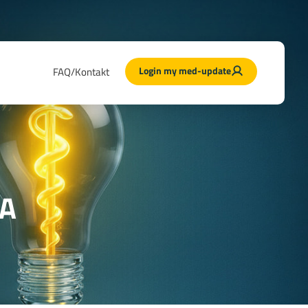
Login my med-update
FAQ/Kontakt
AA