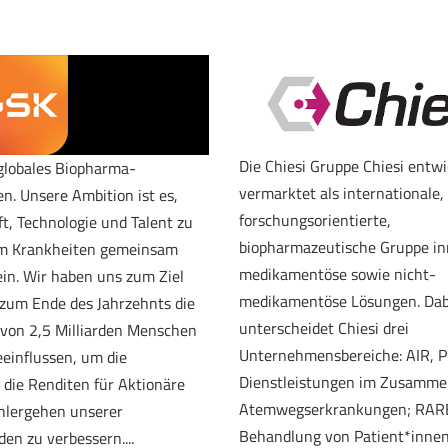
Die Chiesi Gruppe Chiesi entwi
 globales Biopharma-
vermarktet als internationale,
. Unsere Ambition ist es,
forschungsorientierte,
t, Technologie und Talent zu
biopharmazeutische Gruppe in
um Krankheiten gemeinsam
medikamentöse sowie nicht-
ein. Wir haben uns zum Ziel
medikamentöse Lösungen. Dab
s zum Ende des Jahrzehnts die
unterscheidet Chiesi drei
von 2,5 Milliarden Menschen
Unternehmensbereiche: AIR, P
eeinflussen, um die
Dienstleistungen im Zusamme
 die Renditen für Aktionäre
Atemwegserkrankungen; RARE
hlergehen unserer
Behandlung von Patient*innen
en zu verbessern....