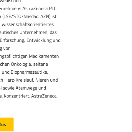
hwedischen
rnehmens AstraZeneca PLC.
 (LSE/STO/Nasdaq: AZN) ist
, wissenschaftsorientiertes
eutisches Unternehmen, das
e Erforschung, Entwicklung und
g von
ngspflichtigen Medikamenten
ichen Onkologie, seltene
 und Biopharmazeutika,
ch Herz-Kreislauf, Nieren und
el sowie Atemwege und
, konzentriert. AstraZeneca
fos