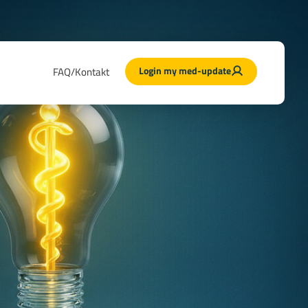
Login my med-update
FAQ/Kontakt