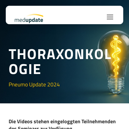
THORAXONKOL
OGIE
Pneumo Update 2024
Die Videos stehen eingeloggten Teilnehmenden
des Seminars zur Verfügung.