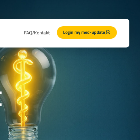
Login my med-update
FAQ/Kontakt
E