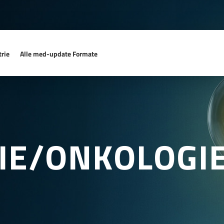
rie
Alle med-update Formate
IE/ONKOLOGI