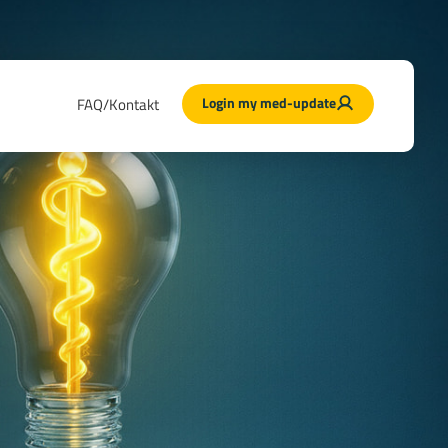
Login my med-update
FAQ/Kontakt