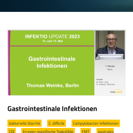
Gastrointestinale Infektionen
bakterielle Diarrhö
/
C. difficile
/
Campylobacter-Infektionen
/
CDI
/
Erreger-spezifische Todesfälle
/
FMT
/
gastrales