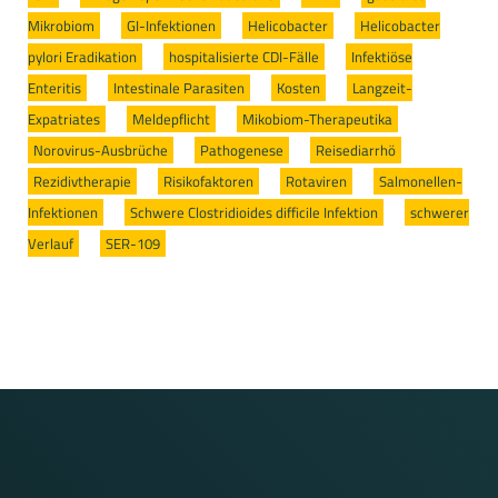
Mikrobiom
/
GI-Infektionen
/
Helicobacter
/
Helicobacter
pylori Eradikation
/
hospitalisierte CDI-Fälle
/
Infektiöse
Enteritis
/
Intestinale Parasiten
/
Kosten
/
Langzeit-
Expatriates
/
Meldepflicht
/
Mikobiom-Therapeutika
/
Norovirus-Ausbrüche
/
Pathogenese
/
Reisediarrhö
/
Rezidivtherapie
/
Risikofaktoren
/
Rotaviren
/
Salmonellen-
Infektionen
/
Schwere Clostridioides difficile Infektion
/
schwerer
Verlauf
/
SER-109