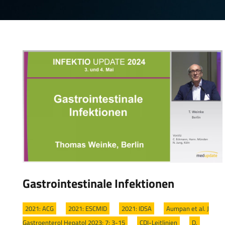
Gastrointestinale Infektionen
2021: ACG
/
2021: ESCMID
/
2021: IDSA
/
Aumpan et al. J
Gastroenterol Hepatol 2023; 7: 3-15
/
CDI-Leitlinien
/
D.
/