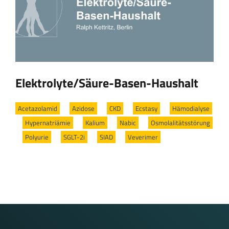
Elektrolyte/Säure-Basen-Haushalt
Acetazolamid
/
Azidose
/
CKD
/
Ecstasy
/
Hämodialyse
/
Hypernatriämie
/
Kalium
/
Nabic
/
Osmolalitätsstörung
/
Polyurie
/
SGLT-2i
/
SIAD
/
Veverimer