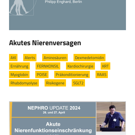
Akutes Nierenversagen
AKI
/
Alerts
/
Aminosäuren
/
Dexmedetomidin
/
Ernährung
/
FERNKONSIL
/
Kardiochirurgie
/
KRT
/
Myoglobin
/
POISE
/
Präkonditionierung
/
RAAS
/
Rhabdomyolyse
/
Risikogene
/
SGLT2