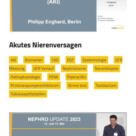
Akutes Nierenversagen
AKI
/
Biomarker
/
CKD
/
EGF
/
Epidemiologie
/
GFR
Messung
/
GFR Verlauf
/
Nephrotoxine
/
Nierenbiopsie
/
Pathophysiologie
/
PENK
/
Piperacillin
/
Protonenpumpeninhibitoren
/
Stress test
/
Tazobactam
/
Tubulusepithelzellen