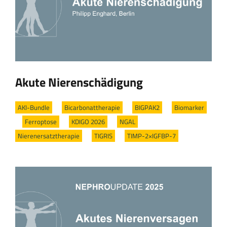
Akute Nierenschädigung
AKI-Bundle
/
Bicarbonattherapie
/
BIGPAK2
/
Biomarker
/
Ferroptose
/
KDIGO 2026
/
NGAL
/
Nierenersatztherapie
/
TIGRIS
/
TIMP-2×IGFBP-7