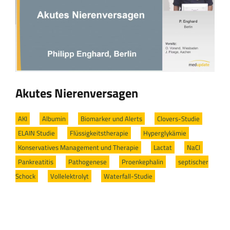
Akutes Nierenversagen
AKI
/
Albumin
/
Biomarker und Alerts
/
Clovers-Studie
/
ELAIN Studie
/
Flüssigkeitstherapie
/
Hyperglykämie
/
Konservatives Management und Therapie
/
Lactat
/
NaCl
/
Pankreatitis
/
Pathogenese
/
Proenkephalin
/
septischer
Schock
/
Vollelektrolyt
/
Waterfall-Studie