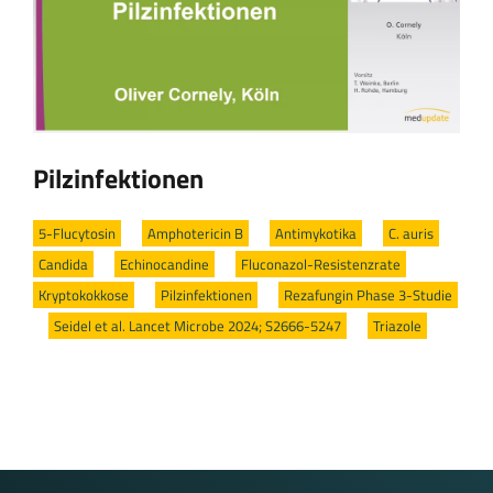
Pilzinfektionen
5-Flucytosin
/
Amphotericin B
/
Antimykotika
/
C. auris
/
Candida
/
Echinocandine
/
Fluconazol-Resistenzrate
/
Kryptokokkose
/
Pilzinfektionen
/
Rezafungin Phase 3-Studie
/
Seidel et al. Lancet Microbe 2024; S2666-5247
/
Triazole