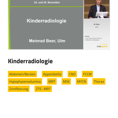
Kinderradiologie
Abdomen/Becken
/
Appendizitis
/
CNO
/
FCCM
/
Hypophysenvolumina
/
MRT
/
MSK
/
MYCN
/
Thorax
/
Zinnfilterung
/
ZTE- MRT