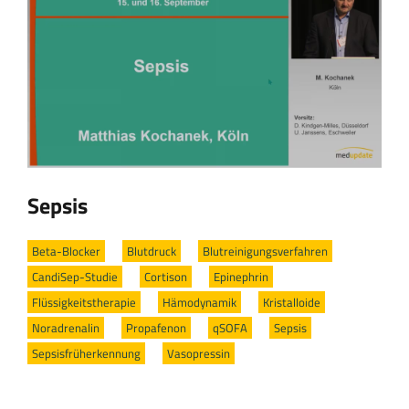
Sepsis
Beta-Blocker
/
Blutdruck
/
Blutreinigungsverfahren
/
CandiSep-Studie
/
Cortison
/
Epinephrin
/
Flüssigkeitstherapie
/
Hämodynamik
/
Kristalloide
/
Noradrenalin
/
Propafenon
/
qSOFA
/
Sepsis
/
Sepsisfrüherkennung
/
Vasopressin