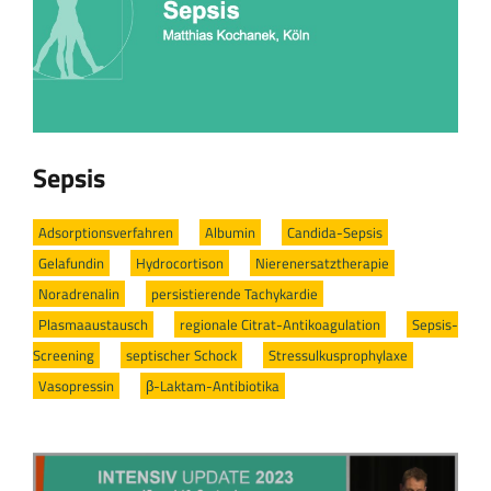
Sepsis
Adsorptionsverfahren
/
Albumin
/
Candida-Sepsis
/
Gelafundin
/
Hydrocortison
/
Nierenersatztherapie
/
Noradrenalin
/
persistierende Tachykardie
/
Plasmaaustausch
/
regionale Citrat-Antikoagulation
/
Sepsis-
Screening
/
septischer Schock
/
Stressulkusprophylaxe
/
Vasopressin
/
β-Laktam-Antibiotika