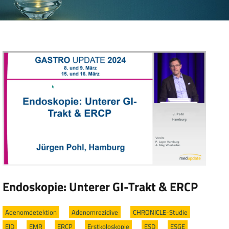
Endoskopie: Unterer GI-Trakt & ERCP
Adenomdetektion
/
Adenomrezidive
/
CHRONICLE-Studie
/
EID
/
EMR
/
ERCP
/
Erstkoloskopie
/
ESD
/
ESGE
/