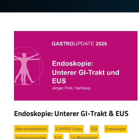
Endoskopie: Unterer GI-Trakt & EUS
Adenomdetektion
/
CLIPPER-Study
/
EID
/
Endoskopie
/
Endosonographie
/
EUS
/
LK-Metastasen
/