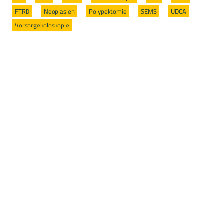
FTRD
/
Neoplasien
/
Polypektomie
/
SEMS
/
UDCA
/
Vorsorgekoloskopie