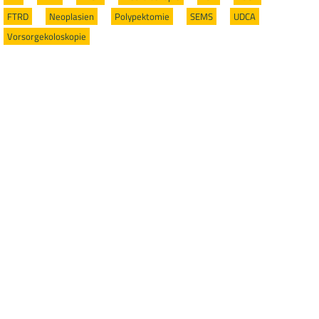
FTRD
/
Neoplasien
/
Polypektomie
/
SEMS
/
UDCA
/
Vorsorgekoloskopie