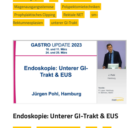
Magenausgangsstenose
/
Polypektomietechniken
/
Prophylaktisches Clipping
/
Rektale NET
/
sm-
Rektumneoplasien
/
unterer GI-Trakt
Endoskopie: Unterer GI-Trakt & EUS