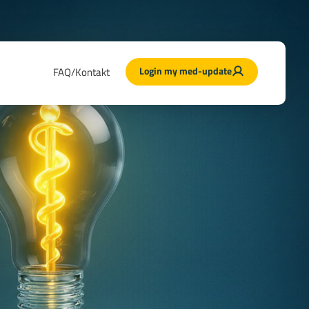
Login my med-update
FAQ/Kontakt