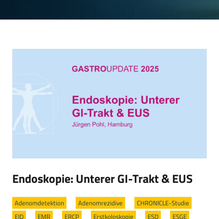
Endoskopie: Unterer GI-Trakt & EUS
Adenomdetektion
/
Adenomrezidive
/
CHRONICLE-Studie
/
EID
/
EMR
/
ERCP
/
Erstkoloskopie
/
ESD
/
ESGE
/