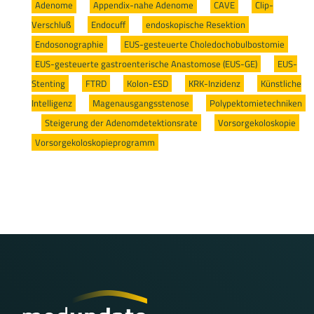
Adenome
/
Appendix-nahe Adenome
/
CAVE
/
Clip-
Verschluß
/
Endocuff
/
endoskopische Resektion
/
Endosonographie
/
EUS-gesteuerte Choledochobulbostomie
/
EUS-gesteuerte gastroenterische Anastomose (EUS-GE)
/
EUS-
Stenting
/
FTRD
/
Kolon-ESD
/
KRK-Inzidenz
/
Künstliche
Intelligenz
/
Magenausgangsstenose
/
Polypektomietechniken
/
Steigerung der Adenomdetektionsrate
/
Vorsorgekoloskopie
/
Vorsorgekoloskopieprogramm