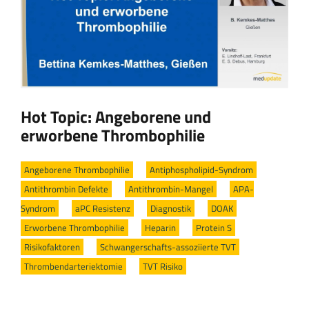
Hot Topic: Angeborene und
erworbene Thrombophilie
Angeborene Thrombophilie
/
Antiphospholipid-Syndrom
/
Antithrombin Defekte
/
Antithrombin-Mangel
/
APA-
Syndrom
/
aPC Resistenz
/
Diagnostik
/
DOAK
/
Erworbene Thrombophilie
/
Heparin
/
Protein S
/
Risikofaktoren
/
Schwangerschafts-assoziierte TVT
/
Thrombendarteriektomie
/
TVT Risiko