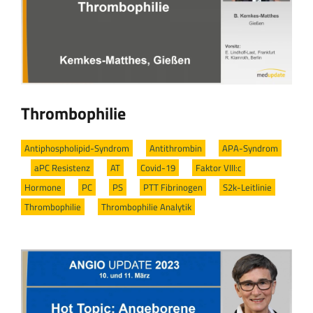
Thrombophilie
Antiphospholipid-Syndrom
/
Antithrombin
/
APA-Syndrom
/
aPC Resistenz
/
AT
/
Covid-19
/
Faktor VIII:c
/
Hormone
/
PC
/
PS
/
PTT Fibrinogen
/
S2k-Leitlinie
/
Thrombophilie
/
Thrombophilie Analytik