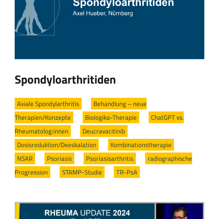
Spondyloarthritiden
Axiale Spondylarthritis
/
Behandlung – neue
Therapien/Konzepte
/
Biologika-Therapie
/
ChatGPT vs.
Rheumatolog:innen
/
Deucravacitinib
/
Dosisreduktion/Deeskalation
/
Kombinationstherapie
/
NSAR
/
Psoriasis
/
Psoriasisarthritis
/
radiographische
Progression
/
STAMP-Studie
/
TR-PsA