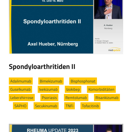
Spondyloarthritiden II
Adalimumab
/
Bimekizumab
/
Bisphosphonat
/
Guselkumab
/
Ixekizumab
/
Izokibep
/
Komorbiditäten
/
Leberzhirrose
/
Psoriasis
/
Remtolumab
/
Risankizumab
/
SAPHO
/
Secukinumab
/
TNFi
/
Tofacitinib