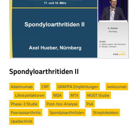
Spondyloarthritiden II
Adalimumab
/
CRP
/
GRAPPA Empfehlungen
/
Ixekizumab
/
Lifestylefaktoren
/
MDA
/
MTX
/
MUST Studie
/
Phase-3 Studie
/
Post-hoc-Analyse
/
PsA
/
Psoriasisarthritis
/
Spondyloarthritiden
/
Streptokokken
/
Upadacitinib