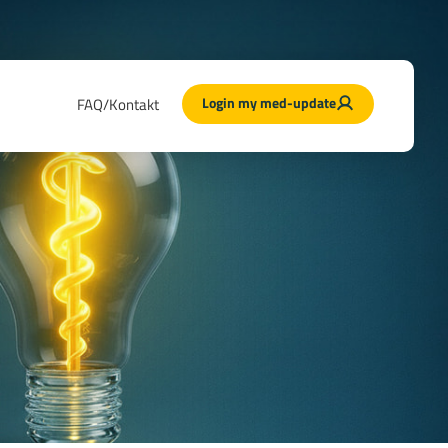
Login my med-update
FAQ/Kontakt