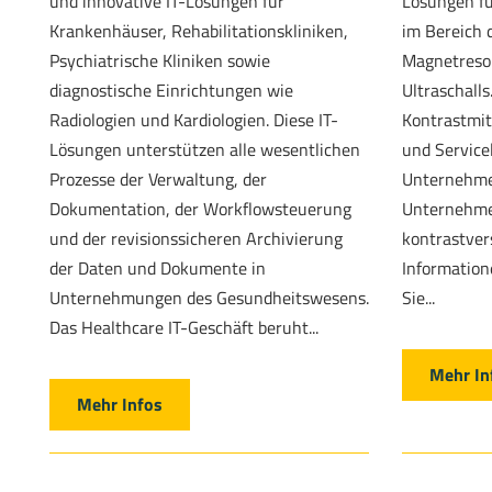
und innovative IT-Lösungen für
Lösungen fü
Krankenhäuser, Rehabilitationskliniken,
im Bereich 
Psychiatrische Kliniken sowie
Magnetreso
diagnostische Einrichtungen wie
Ultraschall
Radiologien und Kardiologien. Diese IT-
Kontrastmit
Lösungen unterstützen alle wesentlichen
und Service
Prozesse der Verwaltung, der
Unternehme
Dokumentation, der Workflowsteuerung
Unternehme
und der revisionssicheren Archivierung
kontrastver
der Daten und Dokumente in
Informatio
Unternehmungen des Gesundheitswesens.
Sie...
Das Healthcare IT-Geschäft beruht...
Mehr In
Mehr Infos