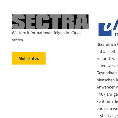
Weitere Informationen folgen in Kürze.
sectra
Über ulrich
entwickelt, 
Mehr Infos
zukunftswei
einen wesen
Gesundheit 
Menschen le
Anwender we
110-jährige 
kontinuierl
und dem wel
erstklassig