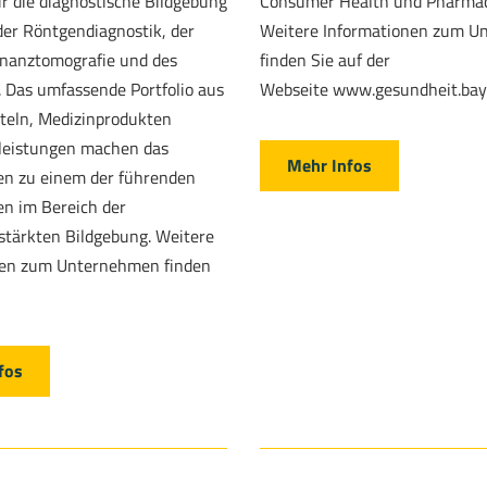
r die diagnostische Bildgebung
Consumer Health und Pharmac
der Röntgendiagnostik, der
Weitere Informationen zum 
nanztomografie und des
finden Sie auf der
s. Das umfassende Portfolio aus
Webseite www.gesundheit.bay
teln, Medizinprodukten
leistungen machen das
Mehr Infos
n zu einem der führenden
n im Bereich der
stärkten Bildgebung. Weitere
nen zum Unternehmen finden
fos