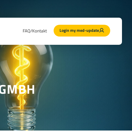
Login my med-update
FAQ/Kontakt
 GMBH