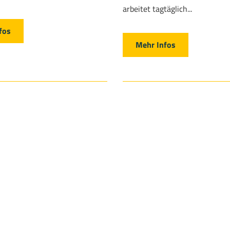
arbeitet tagtäglich...
fos
Mehr Infos