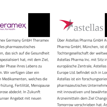
mex Germany GmbH Theramex
Über Astellas Pharma GmbH As
bales pharmazeutisches
Pharma GmbH, München, ist d
, das sich auf die Gesundheit
Tochtergesellschaft der weltwe
pezialisiert hat, mit dem Ziel,
Astellas Pharma Inc. mit Sitz in
eder Phase ihres Lebens zu
europäische Zentrale, Astella
n. Wir verfügen über ein
Europe Ltd. befindet sich in Lo
on Medikamenten, welches die
Astellas ist ein forschungsorie
rhütung, Fertilität, Menopause
pharmazeutisches Unternehme
rose abdeckt. In Zukunft
mit innovativen und bewährte
 unser Angebot mit neuen
Arzneimitteln dem Ziel Chang
Tomorrow verschrieben hat. As