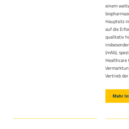
einem welt
biopharmaz
Hauptsitz i
auf die Erf
qualitativ h
insbesonder
(mAb), spezia
Healthcare 
Vermarktun
Vertrieb der
Mehr In