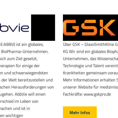
E:ABBV) ist ein globales,
Über GSK – GlaxoSmithKline 
s BioPharma-Unternehmen.
KG Wir sind ein globales Biop
ich zum Ziel gesetzt,
Unternehmen, das Wissenscha
herapien für einige der
Technologie und Talent verein
en und schwerwiegendsten
Krankheiten gemeinsam voraus
 der Welt bereitzustellen und
Mehr Informationen erhalten S
ischen Herausforderungen von
unserer Website für medizinis
gehen. AbbVie will einen
Fachkräfte: www.gskpro.de
rschied im Leben von
achen und ist in
Mehr Infos
en wichtigen