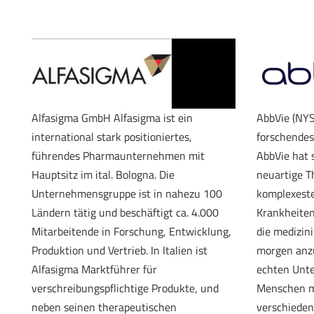
Alfasigma GmbH Alfasigma ist ein
AbbVie (NYS
international stark positioniertes,
forschende
führendes Pharmaunternehmen mit
AbbVie hat s
Hauptsitz im ital. Bologna. Die
neuartige T
Unternehmensgruppe ist in nahezu 100
komplexest
Ländern tätig und beschäftigt ca. 4.000
Krankheiten
Mitarbeitende in Forschung, Entwicklung,
die medizin
Produktion und Vertrieb. In Italien ist
morgen anzu
Alfasigma Marktführer für
echten Unte
verschreibungspflichtige Produkte, und
Menschen m
neben seinen therapeutischen
verschieden