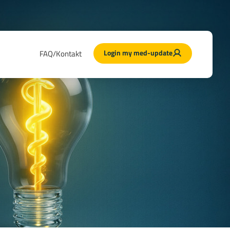
Login my med-update
FAQ/Kontakt