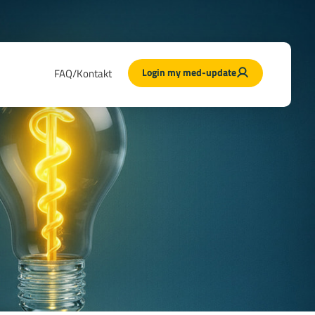
Login my med-update
FAQ/Kontakt