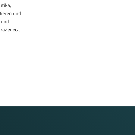
tika,
 Nieren und
 und
straZeneca