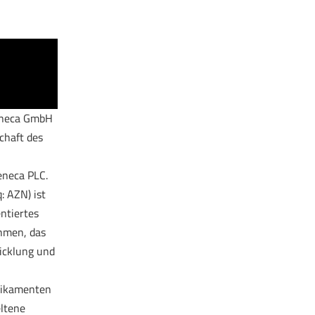
eneca GmbH
schaft des
neca PLC.
 AZN) ist
entiertes
hmen, das
wicklung und
dikamenten
eltene