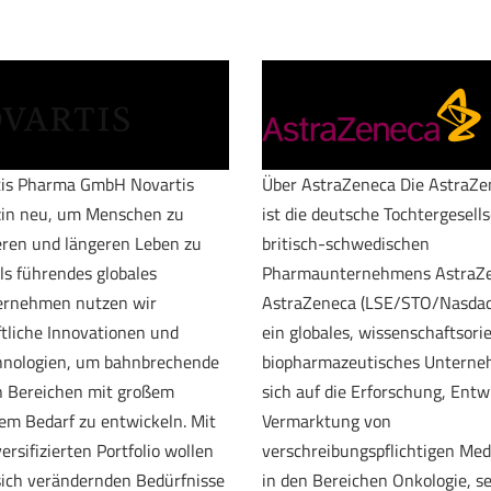
tis Pharma GmbH Novartis
Über AstraZeneca Die AstraZ
zin neu, um Menschen zu
ist die deutsche Tochtergesell
ren und längeren Leben zu
britisch-schwedischen
ls führendes globales
Pharmaunternehmens AstraZe
rnehmen nutzen wir
AstraZeneca (LSE/STO/Nasdaq:
tliche Innovationen und
ein globales, wissenschaftsori
chnologien, um bahnbrechende
biopharmazeutisches Unterne
n Bereichen mit großem
sich auf die Erforschung, Ent
em Bedarf zu entwickeln. Mit
Vermarktung von
rsifizierten Portfolio wollen
verschreibungspflichtigen Me
 sich verändernden Bedürfnisse
in den Bereichen Onkologie, s