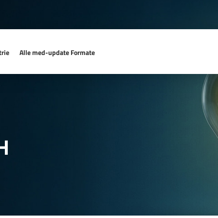
rie
Alle med-update Formate
H