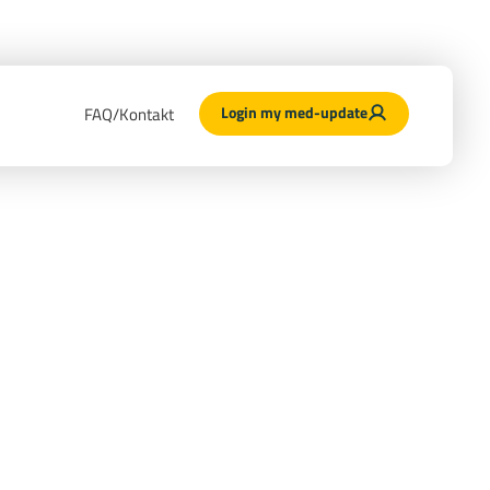
Login my med-update
FAQ/Kontakt