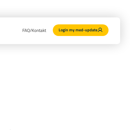
Login my med-update
FAQ/Kontakt