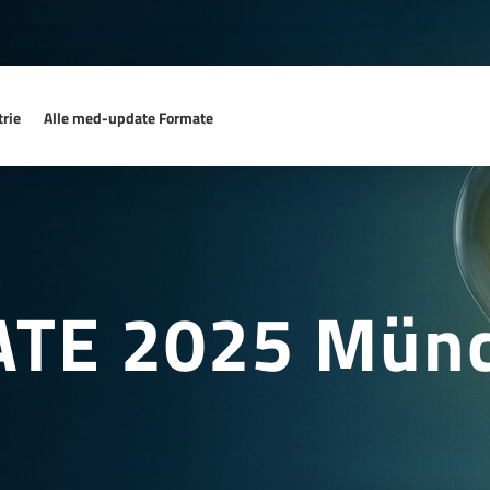
rie
Alle med-update Formate
ATE 2025 Mün