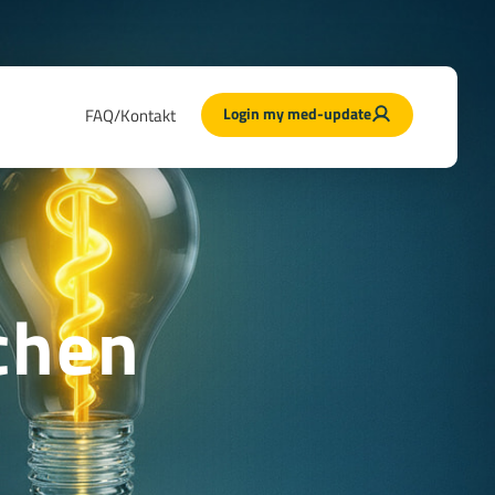
Login my med-update
FAQ/Kontakt
chen