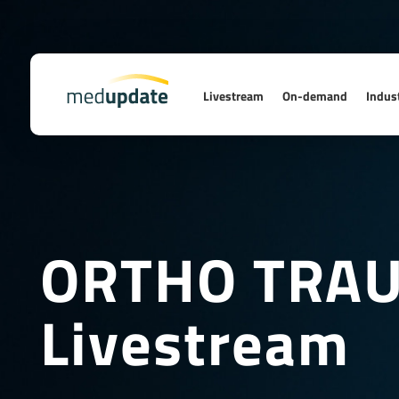
Livestream
On-demand
Indust
ORTHO TRAU
Livestream