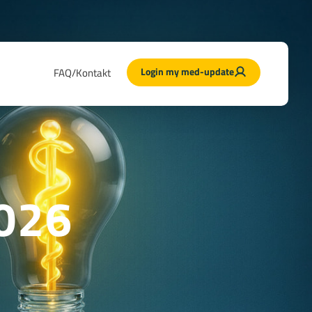
Login my med-update
FAQ/Kontakt
026