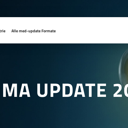
rie
Alle med-update Formate
MA UPDATE 2