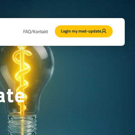
Login my med-update
FAQ/Kontakt
ate