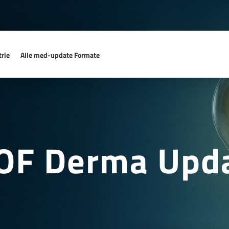
rie
Alle med-update Formate
OF Derma Upd