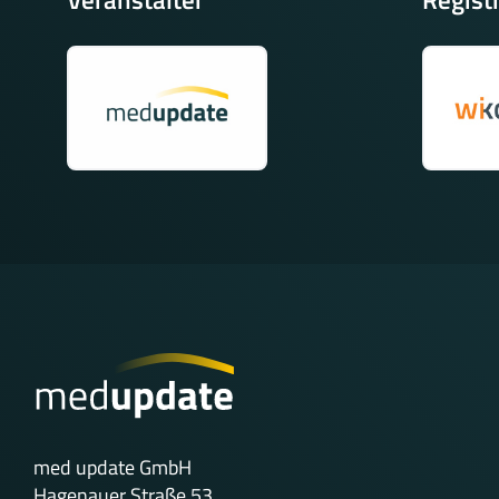
Veranstalter
Regist
med update GmbH
Hagenauer Straße 53