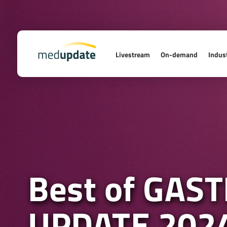
Livestream
On-demand
Indust
Best of GAS
UPDATE 202