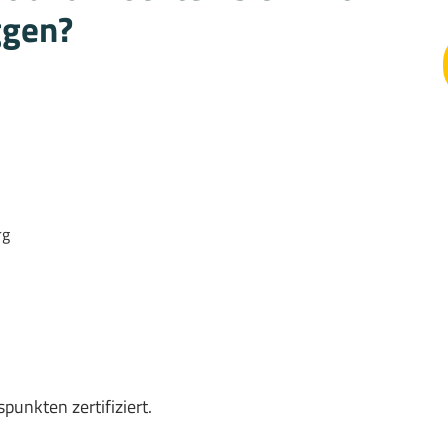
ggen?
rg
punkten zertifiziert.